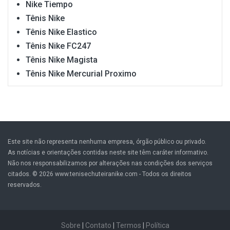
Nike Tiempo
Tênis Nike
Tênis Nike Elastico
Tênis Nike FC247
Tênis Nike Magista
Tênis Nike Mercurial Proximo
Este site não representa nenhuma empresa, órgão público ou privado.
As notícias e orientações contidas neste site têm caráter informativo.
Não nos responsabilizamos por alterações nas condições dos serviços
citados. © 2026 www.tenisechuteiranike.com - Todos os direitos
reservados.
Sobre
|
Contato
|
Termos
|
Política