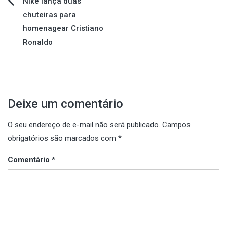
Navegação
Nike lança duas
chuteiras para
de
homenagear Cristiano
Ronaldo
Post
Deixe um comentário
O seu endereço de e-mail não será publicado.
Campos
obrigatórios são marcados com
*
Comentário
*