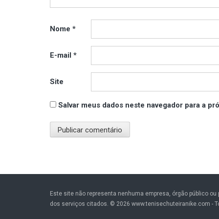
Nome
*
E-mail
*
Site
Salvar meus dados neste navegador para a pr
Este site não representa nenhuma empresa, órgão público ou p
dos serviços citados. © 2026 www.tenisechuteiranike.com - T