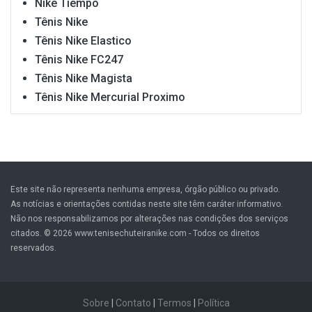
Nike Tiempo
Tênis Nike
Tênis Nike Elastico
Tênis Nike FC247
Tênis Nike Magista
Tênis Nike Mercurial Proximo
Este site não representa nenhuma empresa, órgão público ou privado.
As notícias e orientações contidas neste site têm caráter informativo.
Não nos responsabilizamos por alterações nas condições dos serviços
citados. © 2026 www.tenisechuteiranike.com - Todos os direitos
reservados.
Sobre
|
Contato
|
Termos
|
Política