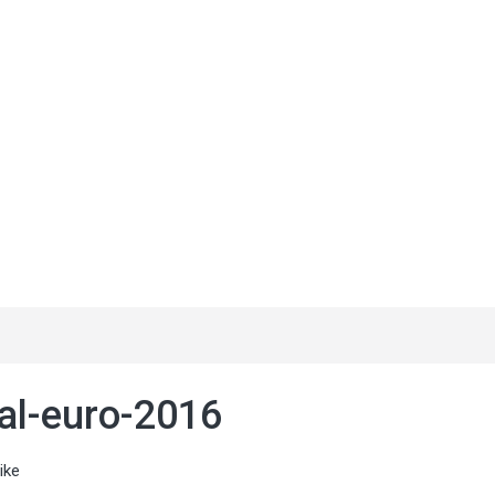
ial-euro-2016
ike