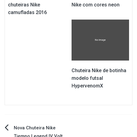
chuteiras Nike
Nike com cores neon
camufladas 2016
Chuteira Nike de botinha
modelo futsal
HypervenomX
Navegação
Nova Chuteira Nike
Tiempo Legend IV Volt