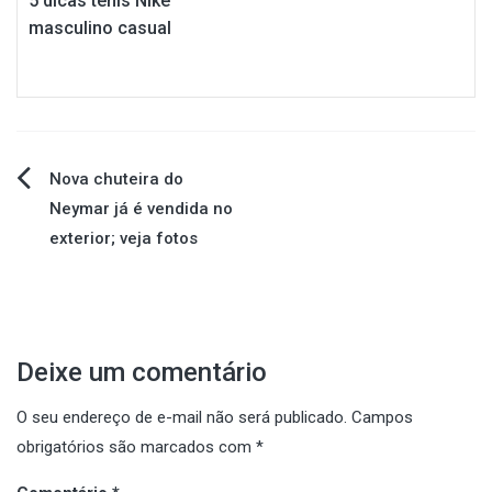
5 dicas tênis Nike
masculino casual
Navegação
Nova chuteira do
Neymar já é vendida no
de
exterior; veja fotos
Post
Deixe um comentário
O seu endereço de e-mail não será publicado.
Campos
obrigatórios são marcados com
*